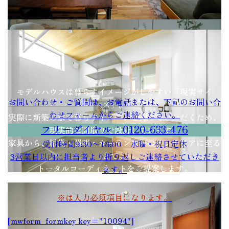
モデルハウスは暮らすイメージがしやすい「現実サイ
お問い合わせ・ご質問は、お電話または、下記のお問い合
ズ」。
わせフォームからご連絡ください。
実際に新築の家で暮らすイメージを持っていただくため、
フリーダイヤル：0120-633-476
現実的な間取りで設計しています。
家具から、雑貨・照明・カーテンなどのインテリアに至る
受付時間9:30〜18:00 水曜・祝日定休
まで。
3営業日以内に担当者より折り返しご連絡させていただき
トータルコーディネートをご提案します。
ます。
※は入力必須項目になります。
[mwform_formkey key="10094"]