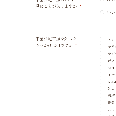
見たことがありますか
*
いい
平屋住宅工房を知った
イン
きっかけは何ですか
*
チラ
ラジ
ポス
SUU
モナ
Kids
知人
看板
新聞
ネッ