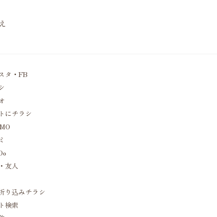
え
スタ・FB
シ
オ
トにチラシ
MO
ミ
Do
・友人
折り込みチラシ
ト検索