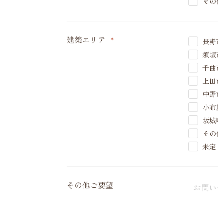
その
建築エリア
*
長野
須坂
千曲
上田
中野
小布
坂城
その
未定
その他ご要望