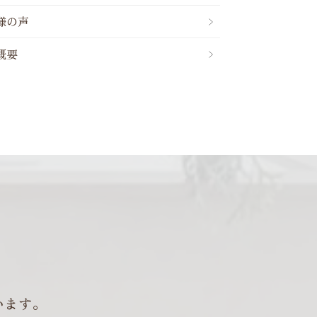
様の声
概要
います。