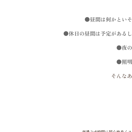
●昼間は何かとい
●休日の昼間は
予定がある
●夜
●照
そんな
夜過ごす時間に居心地良くス