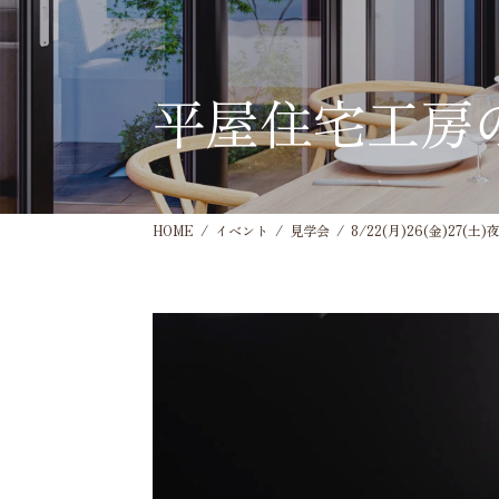
平屋住宅工房
HOME
イベント
見学会
8/22(月)26(金)