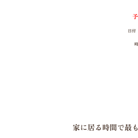
日付 
時
家に居る時間で最