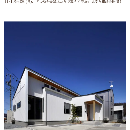
11/19(土)20(日)、『共働き夫婦ふたりで暮らす平屋』見学＆相談会開催！