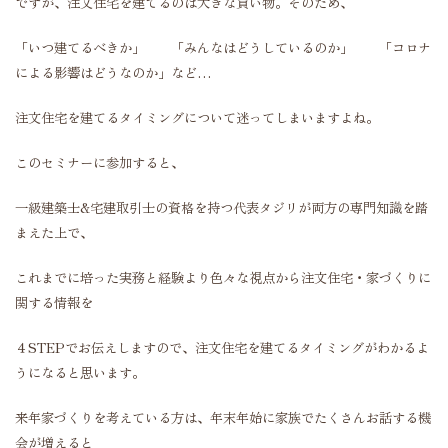
ですが、注文住宅を建てるのは大きな買い物。そのため、
「いつ建てるべきか」 「みんなはどうしているのか」 「コロナ
による影響はどうなのか」など…
注文住宅を建てるタイミングについて迷ってしまいますよね。
このセミナーに参加すると、
一級建築士&宅建取引士の資格を持つ代表タジリが両方の専門知識を踏
まえた上で、
これまでに培った実務と経験より色々な視点
から注文住宅・家づくりに
関する情報を
４STEPでお伝えしますので、
注文住宅を
建てるタイミングが
わかるよ
うになると思います。
来年家づくりを考えている方は、年末年始に家族でたくさんお話する機
会が増えると