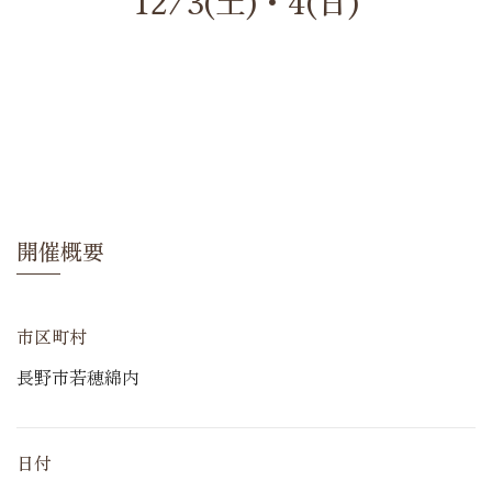
12/3(土)・4(日)
開催概要
市区町村
長野市若穂綿内
日付