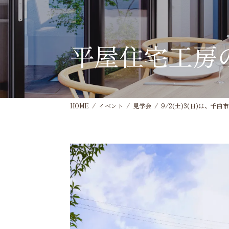
平屋住宅工房
HOME
イベント
見学会
9/2(土)3(日)は、