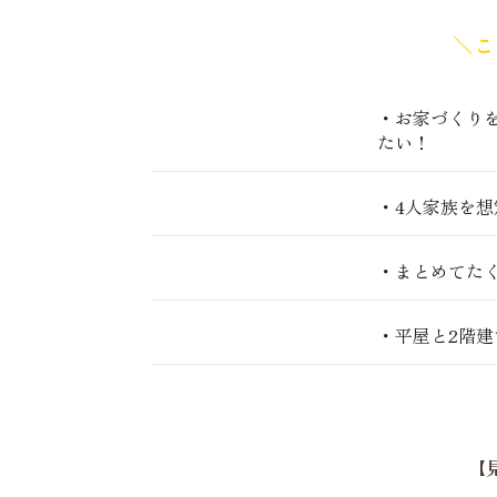
＼こ
・お家づくり
たい！
・4人家族を
・まとめてた
・平屋と2階
【