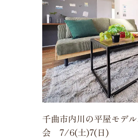
千曲市内川の平屋モデル
会 7/6(土)7(日)