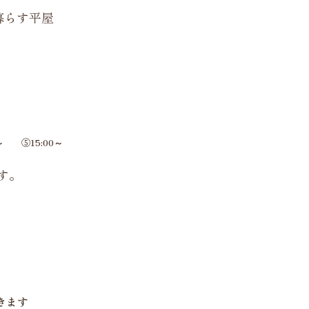
暮らす平屋
～ ⑤15:00～
す。
きます