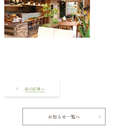
【女性限定座談会 | 予約制 | 限
定8名】3/29(日) 誰のためで
もない、自分のために。一歩
踏み出した女性たちの、リア
ルな体験談。
お知らせ一覧へ