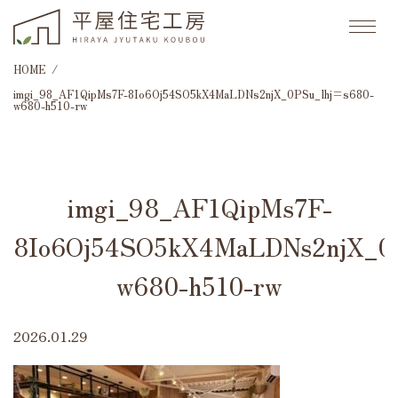
HOME
imgi_98_AF1QipMs7F-8Io6Oj54SO5kX4MaLDNs2njX_0PSu_lhj=s680-
w680-h510-rw
imgi_98_AF1QipMs7F-
8Io6Oj54SO5kX4MaLDNs2njX_0
w680-h510-rw
2026.01.29