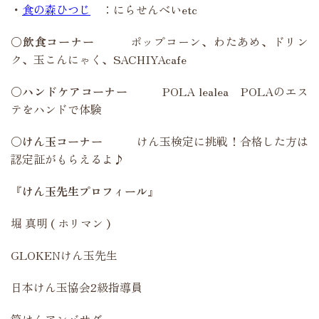
・
食の森ひつじ
：にらせんべいetc
〇飲食コーナー
ポップコーン、わたあめ、ドリン
ク、玉こんにゃく、SACHIYAcafe
〇ハンドケアコーナー
POLA lealea POLAのエス
テをハンドで体験
〇けん玉コーナー
けん玉検定に挑戦！合格した方は
認定証がもらえるよ♪
『けん玉先生プロフィール』
堀 真明 ( ホリマン )
GLOKENけん玉先生
日本けん玉協会2級指導員
筒けんアンバサダー