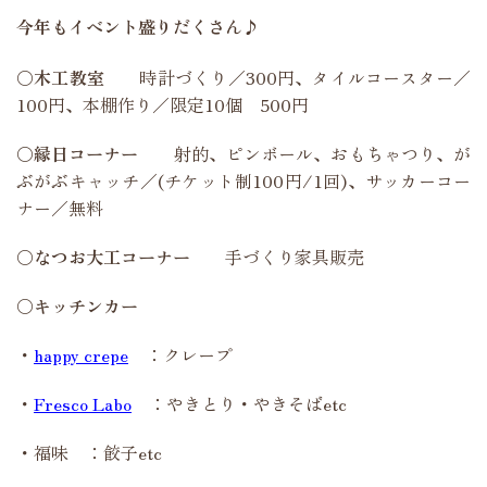
今年もイベント盛りだくさん♪
〇木工教室
時計づくり／300円、タイルコースター／
100円、本棚作り／限定10個 500円
〇縁日コーナー
射的、ピンボール、おもちゃつり、が
ぶがぶキャッチ／(チケット制100円/1回)、サッカーコー
ナー／無料
〇なつお大工コーナー
手づくり家具販売
〇キッチンカー
・
happy crepe
：クレープ
・
Fresco Labo
：やきとり・やきそばetc
・福味 ：餃子etc