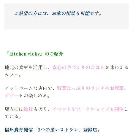
ご希望の方には、お
家の相談
も可能です
。
『kitchen vicky』のご紹介
地元の食材を活用し、
安心の手づくりのごはん
を味わえる
カフェ。
アットホームな店内で、
野菜たっぷりのランチやお惣菜、
デザー
トが楽しめる。
店内には
雑貨
もあり、
イベントやワークショップも開催
し
ている。
信州食育発信「3つの星レストラン」登録店。