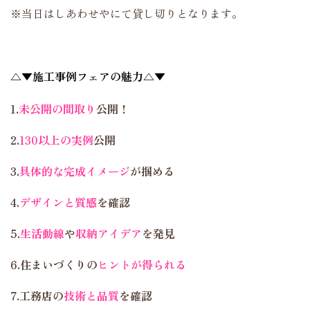
※当日はしあわせやにて貸し切りとなります。
△▼施工事例フェアの魅力△▼
1.
未公開の間取り
公開！
2.
130以上の実例
公開
3.
具体的な完成イメージ
が掴める
4.
デザインと質感
を確認
5.
生活動線
や
収納アイデア
を発見
6.住まいづくりの
ヒントが得られる
7.工務店の
技術と品質
を確認