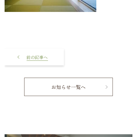
【新築見学会｜予約不要】
7/19(土)・20(日)開催！小上が
り畳×中庭×家事ラク動線の
ある平屋
お知らせ一覧へ