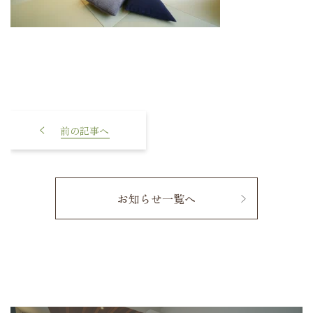
【新築見学会｜予約不要】
7/19(土)・20(日)開催！小上が
り畳×中庭×家事ラク動線の
ある平屋
お知らせ一覧へ