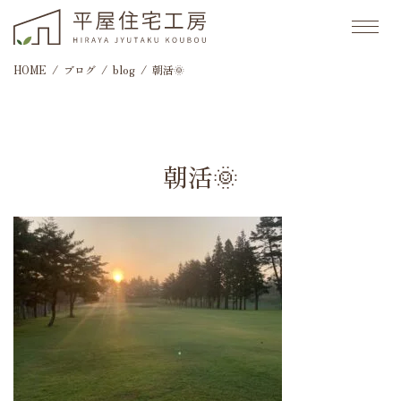
HOME
ブログ
blog
朝活🌞
朝活🌞